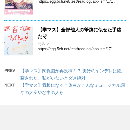
https://egg.5ch.net/test/read.cgi/applism/171 …
【学マス】全部他人の筆跡に似せた手毬
だぞ
元スレ：
https://egg.5ch.net/test/read.cgi/applism/171 …
PREV
【学マス】関係図が再投稿！？ 美鈴のヤンデレは隠
蔽された。私がいないとダメ絶対
NEXT
【学マス】看板になる全体曲がこんなミュージカル調
なの大変やな中の人ら