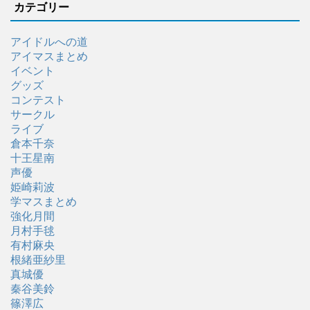
カテゴリー
アイドルへの道
アイマスまとめ
イベント
グッズ
コンテスト
サークル
ライブ
倉本千奈
十王星南
声優
姫崎莉波
学マスまとめ
強化月間
月村手毬
有村麻央
根緒亜紗里
真城優
秦谷美鈴
篠澤広