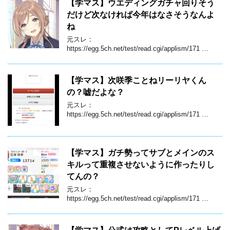
【学マス】ウエディングガチャ回りそう
だけど次なければ今年はなさそうなんよ
ね
元スレ：
https://egg.5ch.net/test/read.cgi/applism/171 …
【学マス】次咲季ことねリーリヤくん
の？嘘だよな？
元スレ：
https://egg.5ch.net/test/read.cgi/applism/171 …
【学マス】ガチ勢ってサブとメインのス
キルって重複させないように作ったりし
てんの？
元スレ：
https://egg.5ch.net/test/read.cgi/applism/171 …