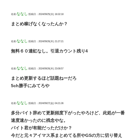
ななし
名前:
投稿日：2024/09/25(水) 18:32:18
まとめ稼げなくなったんか？
ななし
名前:
投稿日：2024/09/26(木) 21:27:21
無料６０連虹なし。引退カウント残り4
ななし
名前:
投稿日：2024/09/26(木) 23:08:57
まとめ更新するほど話題ねーだろ
5ch勝手にみてろや
ななし
名前:
投稿日：2024/09/27(金) 04:21:36
多分バイト辞めて更新頻度下がったやろけど、此処が一番
速度速かったのに残念やな。
バイト君が有能だっただけか？
今だと元々アイマス系まとめてる所やGSの方に切り替え