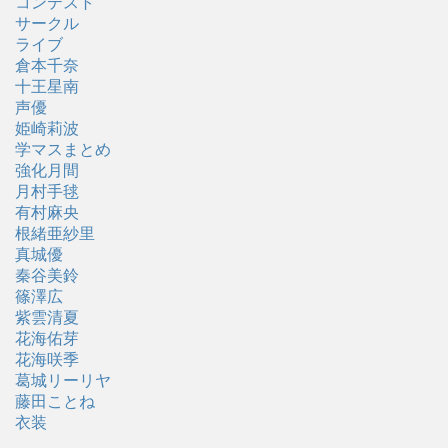
コンテスト
サークル
ライブ
倉本千奈
十王星南
声優
姫崎莉波
学マスまとめ
強化月間
月村手毬
有村麻央
根緒亜紗里
真城優
秦谷美鈴
篠澤広
紫雲清夏
花海佑芽
花海咲季
葛城リーリヤ
藤田ことね
衣装