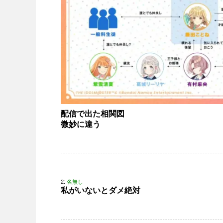
配信で出た相関図
微妙に違う
2:
名無し
私がいないとダメ絶対