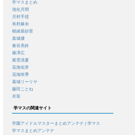
学マスまとめ
強化月間
月村手毬
有村麻央
根緒亜紗里
真城優
秦谷美鈴
篠澤広
紫雲清夏
花海佑芽
花海咲季
葛城リーリヤ
藤田ことね
衣装
学マスの関連サイト
学園アイドルマスターまとめアンテナ | 学マス
学マスまとめアンテナ