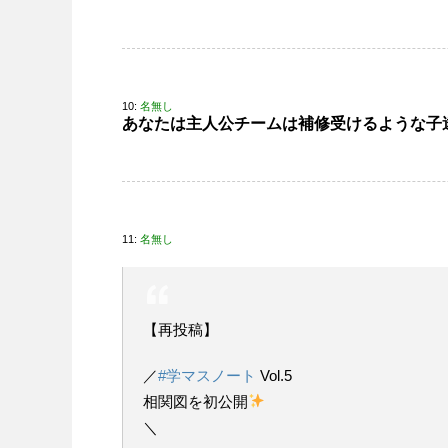
10:
名無し
あなたは主人公チームは補修受けるような子
11:
名無し
【再投稿】
／
#学マスノート
Vol.5
相関図を初公開
＼