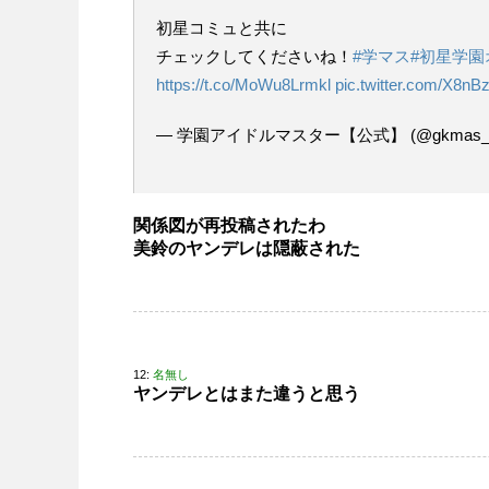
初星コミュと共に
チェックしてくださいね！
#学マス
#初星学
https://t.co/MoWu8Lrmkl
pic.twitter.com/X8n
— 学園アイドルマスター【公式】 (@gkmas_offi
関係図が再投稿されたわ
美鈴のヤンデレは隠蔽された
12:
名無し
ヤンデレとはまた違うと思う