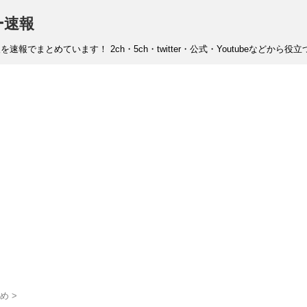
ー速報
まとめています！ 2ch・5ch・twitter・公式・Youtubeなどから
め
>