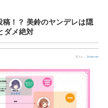
投稿！？ 美鈴のヤンデレは隠
とダメ絶対
元スレ：
2chan.net