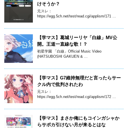
けそうか？
元スレ：
https://egg.5ch.net/test/read.cgi/applism/171 …
【学マス】葛城リーリヤ「白線」MV公
開。王道一直線な歌！？
初星学園 「白線」Official Music Video
(HATSUBOSHI GAKUEN & …
【学マス】G7維持無理だと言ったらサー
クル内で批判されたわ
元スレ：
https://egg.5ch.net/test/read.cgi/applism/172 …
【学マス】まさか俺にもコインガシャか
らサポカ引けない月が来るとはな