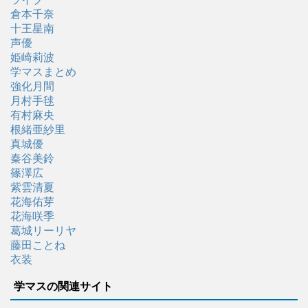
倉本千奈
十王星南
声優
姫崎莉波
学マスまとめ
強化月間
月村手毬
有村麻央
根緒亜紗里
真城優
秦谷美鈴
篠澤広
紫雲清夏
花海佑芽
花海咲季
葛城リーリヤ
藤田ことね
衣装
学マスの関連サイト