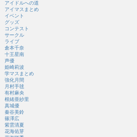
アイドルへの道
アイマスまとめ
イベント
グッズ
コンテスト
サークル
ライブ
倉本千奈
十王星南
声優
姫崎莉波
学マスまとめ
強化月間
月村手毬
有村麻央
根緒亜紗里
真城優
秦谷美鈴
篠澤広
紫雲清夏
花海佑芽