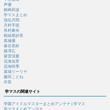
声優
姫崎莉波
学マスまとめ
強化月間
月村手毬
有村麻央
根緒亜紗里
真城優
秦谷美鈴
篠澤広
紫雲清夏
花海佑芽
花海咲季
葛城リーリヤ
藤田ことね
衣装
学マスの関連サイト
学園アイドルマスターまとめアンテナ | 学マス
学マスまとめアンテナ