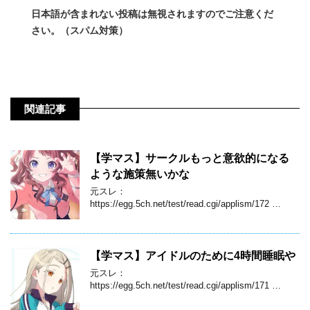
日本語が含まれない投稿は無視されますのでご注意くだ
さい。（スパム対策）
関連記事
【学マス】サークルもっと意欲的になる
ような施策無いかな
元スレ：
https://egg.5ch.net/test/read.cgi/applism/172 …
【学マス】アイドルのために4時間睡眠や
元スレ：
https://egg.5ch.net/test/read.cgi/applism/171 …