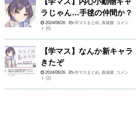
【学マス】内心小動物キャ
ラじゃん…手毬の仲間か？
2024/08/26
-
学マスまとめ
,
真城優
コメン
ト (0)
【学マス】なんか新キャラ
きたぞ
2024/08/26
-
学マスまとめ
,
真城優
コメン
ト (2)