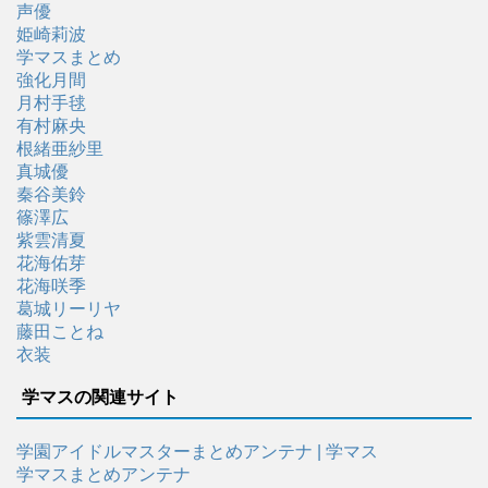
声優
姫崎莉波
学マスまとめ
強化月間
月村手毬
有村麻央
根緒亜紗里
真城優
秦谷美鈴
篠澤広
紫雲清夏
花海佑芽
花海咲季
葛城リーリヤ
藤田ことね
衣装
学マスの関連サイト
学園アイドルマスターまとめアンテナ | 学マス
学マスまとめアンテナ