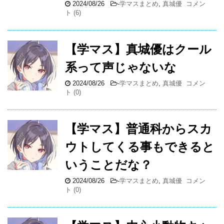
2024/08/26
-
学マスまとめ
,
真城優
コメン
ト (6)
【学マス】真城優はクール
系って声じゃないな
2024/08/26
-
学マスまとめ
,
真城優
コメン
ト (0)
【学マス】普通科からスカ
ウトしてくる事もできると
いうことだな？
2024/08/26
-
学マスまとめ
,
真城優
コメン
ト (0)