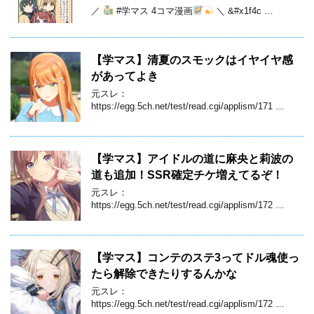
／
#学マス 4コマ漫画
＼ &#x1f4c …
【学マス】清夏のスモックはイヤイヤ感
があってよき
元スレ：
https://egg.5ch.net/test/read.cgi/applism/171 …
【学マス】アイドルの道に麻央と莉波の
道も追加！SSR確定チケ増えてるぞ！
元スレ：
https://egg.5ch.net/test/read.cgi/applism/172 …
【学マス】コンテのステ3ってドル魂使っ
たら解除できたりするんかな
元スレ：
https://egg.5ch.net/test/read.cgi/applism/172 …