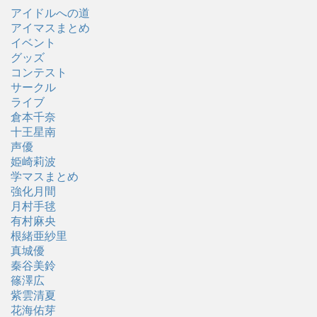
アイドルへの道
アイマスまとめ
イベント
グッズ
コンテスト
サークル
ライブ
倉本千奈
十王星南
声優
姫崎莉波
学マスまとめ
強化月間
月村手毬
有村麻央
根緒亜紗里
真城優
秦谷美鈴
篠澤広
紫雲清夏
花海佑芽