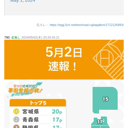
May 1, 2024
元スレ：
https://egg.5ch.net/test/read.cgi/applism/1712126993/
790:
名無し
2024/05/02(木) 20:20:43.21