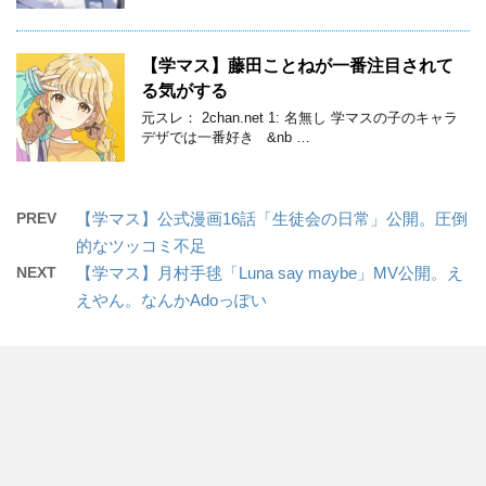
【学マス】藤田ことねが一番注目されて
る気がする
元スレ： 2chan.net 1: 名無し 学マスの子のキャラ
デザでは一番好き &nb …
PREV
【学マス】公式漫画16話「生徒会の日常」公開。圧倒
的なツッコミ不足
NEXT
【学マス】月村手毬「Luna say maybe」MV公開。え
えやん。なんかAdoっぽい