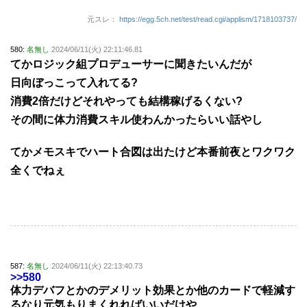
元スレ：
https://egg.5ch.net/test/read.cgi/applism/1718103737/
580:
名無し
2024/06/11(火) 22:11:46.81
てかロジック組プロデューサーに聞きたいんだが
日向ぼっこって入れてる?
消費2倍だけどそれやっても結構稼げるくない?
その間に体力消費スキル使わんかったらいい話やし
てかメモスキでハート合図は出たけど本番前夜とワクワク
全くでねぇ
587:
名無し
2024/06/11(火) 22:13:40.73
>>580
体力デバフとかのデメリット効果とか他のカードで軽減す
るなり元気もりまくれればいいだけや