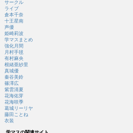
サークル
ライブ
倉本千奈
十王星南
声優
姫崎莉波
学マスまとめ
強化月間
月村手毬
有村麻央
根緒亜紗里
真城優
秦谷美鈴
篠澤広
紫雲清夏
花海佑芽
花海咲季
葛城リーリヤ
藤田ことね
衣装
学マスの関連サイト