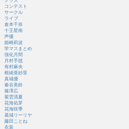
グッズ
コンテスト
サークル
ライブ
倉本千奈
十王星南
声優
姫崎莉波
学マスまとめ
強化月間
月村手毬
有村麻央
根緒亜紗里
真城優
秦谷美鈴
篠澤広
紫雲清夏
花海佑芽
花海咲季
葛城リーリヤ
藤田ことね
衣装