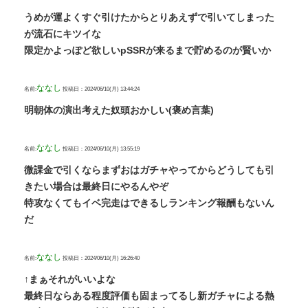
うめが運よくすぐ引けたからとりあえずで引いてしまった
が流石にキツイな
限定かよっぽど欲しいpSSRが来るまで貯めるのが賢いか
ななし
名前:
投稿日：2024/06/10(月) 13:44:24
明朝体の演出考えた奴頭おかしい(褒め言葉)
ななし
名前:
投稿日：2024/06/10(月) 13:55:19
微課金で引くならまずおはガチャやってからどうしても引
きたい場合は最終日にやるんやぞ
特攻なくてもイベ完走はできるしランキング報酬もないん
だ
ななし
名前:
投稿日：2024/06/10(月) 16:26:40
↑まぁそれがいいよな
最終日ならある程度評価も固まってるし新ガチャによる熱