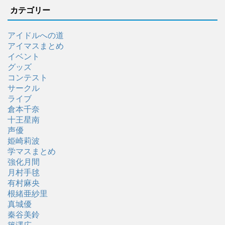
カテゴリー
アイドルへの道
アイマスまとめ
イベント
グッズ
コンテスト
サークル
ライブ
倉本千奈
十王星南
声優
姫崎莉波
学マスまとめ
強化月間
月村手毬
有村麻央
根緒亜紗里
真城優
秦谷美鈴