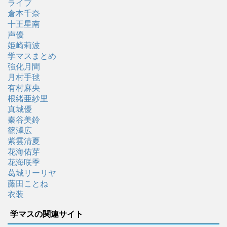
ライブ
倉本千奈
十王星南
声優
姫崎莉波
学マスまとめ
強化月間
月村手毬
有村麻央
根緒亜紗里
真城優
秦谷美鈴
篠澤広
紫雲清夏
花海佑芽
花海咲季
葛城リーリヤ
藤田ことね
衣装
学マスの関連サイト