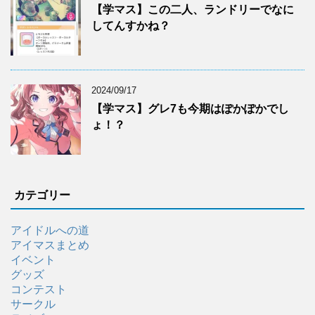
【学マス】この二人、ランドリーでなに
してんすかね？
2024/09/17
【学マス】グレ7も今期はぽかぽかでし
ょ！？
カテゴリー
アイドルへの道
アイマスまとめ
イベント
グッズ
コンテスト
サークル