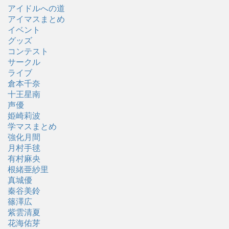
アイドルへの道
アイマスまとめ
イベント
グッズ
コンテスト
サークル
ライブ
倉本千奈
十王星南
声優
姫崎莉波
学マスまとめ
強化月間
月村手毬
有村麻央
根緒亜紗里
真城優
秦谷美鈴
篠澤広
紫雲清夏
花海佑芽