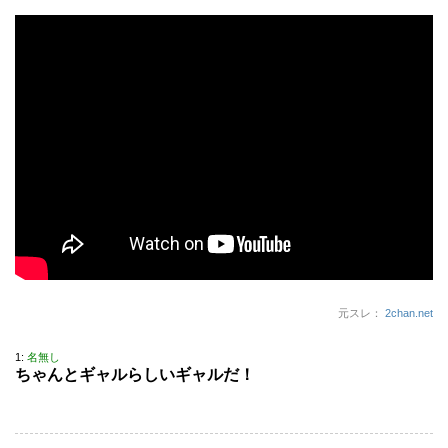
元スレ：
2chan.net
1:
名無し
ちゃんとギャルらしいギャルだ！