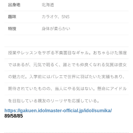
https://gakuen.idolmaster-official.jp/idol/sumika/
89/58/85