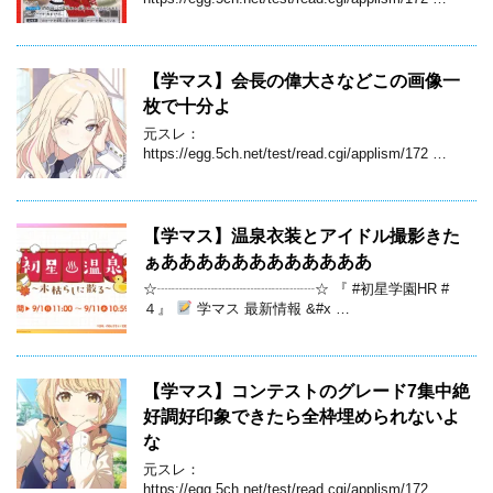
【学マス】会長の偉大さなどこの画像一
枚で十分よ
元スレ：
https://egg.5ch.net/test/read.cgi/applism/172 …
【学マス】温泉衣装とアイドル撮影きた
ぁああああああああああああ
☆┈┈┈┈┈┈┈┈┈┈┈☆ 『 #初星学園HR #
４』
学マス 最新情報 &#x …
【学マス】コンテストのグレード7集中絶
好調好印象できたら全枠埋められないよ
な
元スレ：
https://egg.5ch.net/test/read.cgi/applism/172 …