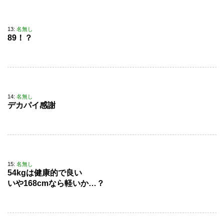
13:
名無し
89！？
14:
名無し
デカパイ感謝
15:
名無し
54kgは健康的で良い
いや168cmなら軽いか…？