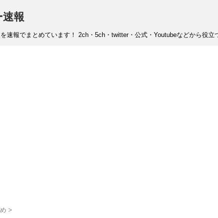
ー速報
まとめています！ 2ch・5ch・twitter・公式・Youtubeなどから
め
>