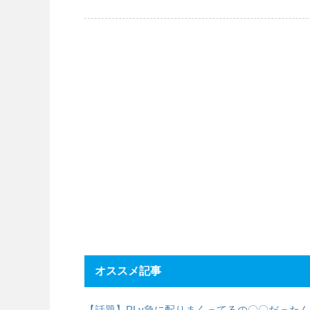
オススメ記事
【話題】PLv急に配りまくってるの〇〇だった