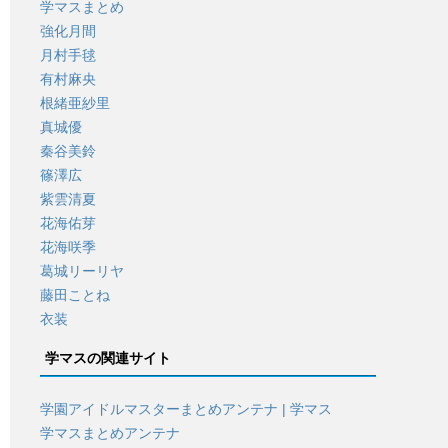
学マスまとめ
強化月間
月村手毬
有村麻央
根緒亜紗里
真城優
秦谷美鈴
篠澤広
紫雲清夏
花海佑芽
花海咲季
葛城リーリヤ
藤田ことね
衣装
学マスの関連サイト
学園アイドルマスターまとめアンテナ | 学マス
学マスまとめアンテナ