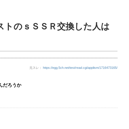
ストのｓＳＳＲ交換した人は
元スレ：
https://egg.5ch.net/test/read.cgi/applism/1716473165/
んだろうか