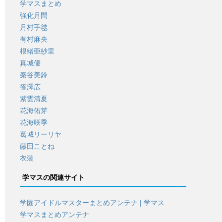
学マスまとめ
強化月間
月村手毬
有村麻央
根緒亜紗里
真城優
秦谷美鈴
篠澤広
紫雲清夏
花海佑芽
花海咲季
葛城リーリヤ
藤田ことね
衣装
学マスの関連サイト
学園アイドルマスターまとめアンテナ | 学マス
学マスまとめアンテナ