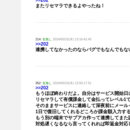
>>202
またリセマラできるよやったね！
214:
名無し
2024/05/23(木) 13:16:42.45
>>202
連携してなかったのならバグでもなんでもな
352:
名無し
2024/05/23(木) 13:50:17.51
>>202
もうほぼ終わりだよ。自分はサービス開始日
リセマラして有償課金して金払ってレベル1
そのままサービスに連絡して深夜前にメール
1日で復旧してくれるどころか課金額入力す
もう別の端末でサブアカ作って連携してまた
対処遅くなるなら言ってくれれば即返金対応