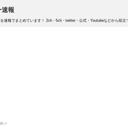
ー速報
まとめています！ 2ch・5ch・twitter・公式・Youtubeなどから
め
>