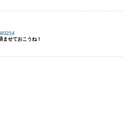
il/3214
済ませておこうね！