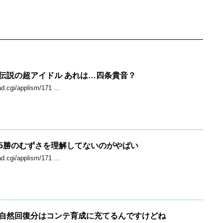
伝説の超アイドル あれは…四条貴音？
d.cgi/applism/171 …
5勝のむずさを理解してないのがやばい
d.cgi/applism/171 …
自然回復分はコンテ育成に充てるんですけどね