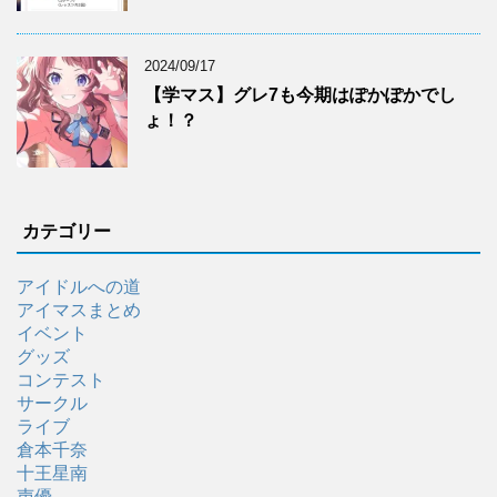
2024/09/17
【学マス】グレ7も今期はぽかぽかでし
ょ！？
カテゴリー
アイドルへの道
アイマスまとめ
イベント
グッズ
コンテスト
サークル
ライブ
倉本千奈
十王星南
声優