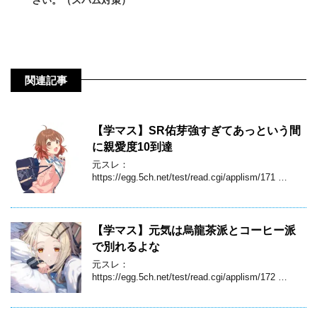
関連記事
【学マス】SR佑芽強すぎてあっという間
に親愛度10到達
元スレ：
https://egg.5ch.net/test/read.cgi/applism/171 …
【学マス】元気は烏龍茶派とコーヒー派
で別れるよな
元スレ：
https://egg.5ch.net/test/read.cgi/applism/172 …