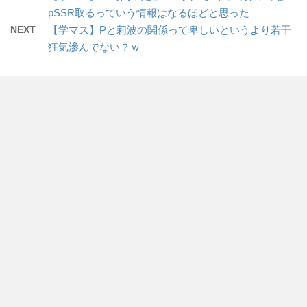
pSSR取るっていう情報はなるほどと思った
NEXT
【学マス】Pと莉波の関係って卑しいというより若干
狂気滲んでない？ｗ