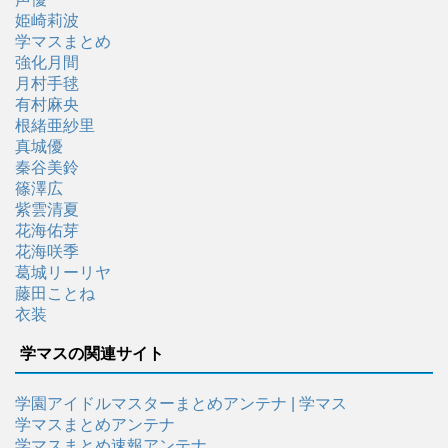
姫崎莉波
学マスまとめ
強化月間
月村手毬
有村麻央
根緒亜紗里
真城優
秦谷美鈴
篠澤広
紫雲清夏
花海佑芽
花海咲季
葛城リーリヤ
藤田ことね
衣装
学マスの関連サイト
学園アイドルマスターまとめアンテナ | 学マス
学マスまとめアンテナ
学マスまとめ速報アンテナ