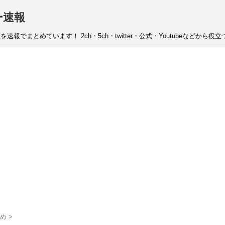
ー速報
まとめています！ 2ch・5ch・twitter・公式・Youtubeなどから
め
>