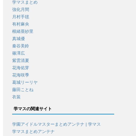
学マスまとめ
強化月間
月村手毬
有村麻央
根緒亜紗里
真城優
秦谷美鈴
篠澤広
紫雲清夏
花海佑芽
花海咲季
葛城リーリヤ
藤田ことね
衣装
学マスの関連サイト
学園アイドルマスターまとめアンテナ | 学マス
学マスまとめアンテナ