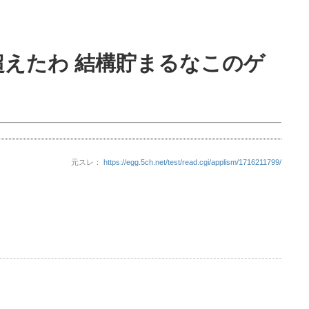
0超えたわ 結構貯まるなこのゲ
元スレ：
https://egg.5ch.net/test/read.cgi/applism/1716211799/