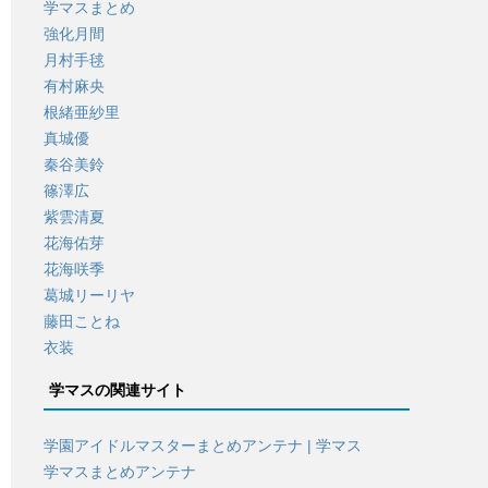
学マスまとめ
強化月間
月村手毬
有村麻央
根緒亜紗里
真城優
秦谷美鈴
篠澤広
紫雲清夏
花海佑芽
花海咲季
葛城リーリヤ
藤田ことね
衣装
学マスの関連サイト
学園アイドルマスターまとめアンテナ | 学マス
学マスまとめアンテナ