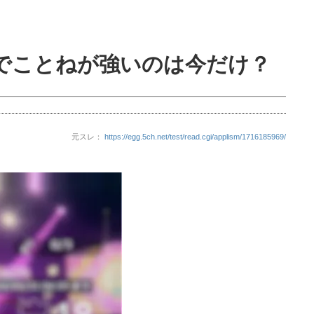
でことねが強いのは今だけ？
元スレ：
https://egg.5ch.net/test/read.cgi/applism/1716185969/