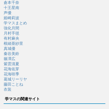
倉本千奈
十王星南
声優
姫崎莉波
学マスまとめ
強化月間
月村手毬
有村麻央
根緒亜紗里
真城優
秦谷美鈴
篠澤広
紫雲清夏
花海佑芽
花海咲季
葛城リーリヤ
藤田ことね
衣装
学マスの関連サイト