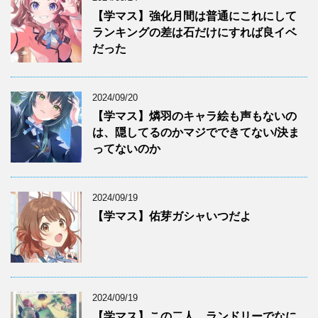
【学マス】強化月間は普通にこれにして
ランキングの差は石だけにすれば良イベ
だった
2024/09/20
【学マス】燐羽のキャラ絵も声もないの
は、隠してるのかマジでできてない/決ま
ってないのか
2024/09/19
【学マス】佑芽ガシャいつだよ
2024/09/19
【学マス】この二人、ランドリーでなに