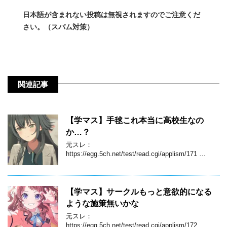
日本語が含まれない投稿は無視されますのでご注意くだ
さい。（スパム対策）
関連記事
【学マス】手毬これ本当に高校生なの
か…？
元スレ：
https://egg.5ch.net/test/read.cgi/applism/171 …
【学マス】サークルもっと意欲的になる
ような施策無いかな
元スレ：
https://egg.5ch.net/test/read.cgi/applism/172 …