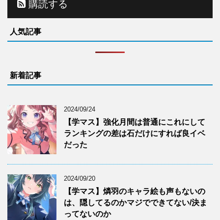
購読する
人気記事
新着記事
2024/09/24
【学マス】強化月間は普通にこれにして
ランキングの差は石だけにすれば良イベ
だった
2024/09/20
【学マス】燐羽のキャラ絵も声もないの
は、隠してるのかマジでできてない/決ま
ってないのか