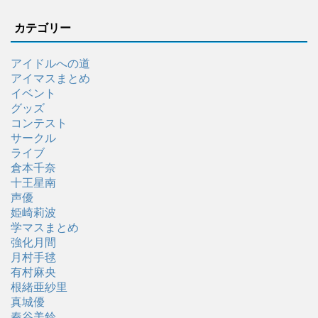
カテゴリー
アイドルへの道
アイマスまとめ
イベント
グッズ
コンテスト
サークル
ライブ
倉本千奈
十王星南
声優
姫崎莉波
学マスまとめ
強化月間
月村手毬
有村麻央
根緒亜紗里
真城優
秦谷美鈴