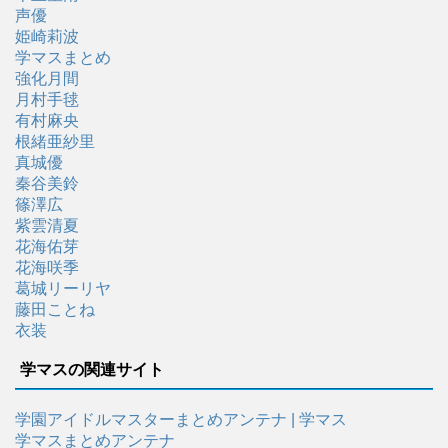
声優
姫崎莉波
学マスまとめ
強化月間
月村手毬
有村麻央
根緒亜紗里
真城優
秦谷美鈴
篠澤広
紫雲清夏
花海佑芽
花海咲季
葛城リーリヤ
藤田ことね
衣装
学マスの関連サイト
学園アイドルマスターまとめアンテナ | 学マス
学マスまとめアンテナ