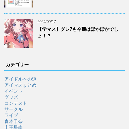
2024/09/17
【学マス】グレ7も今期はぽかぽかでし
ょ！？
カテゴリー
アイドルへの道
アイマスまとめ
イベント
グッズ
コンテスト
サークル
ライブ
倉本千奈
十王星南