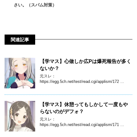
さい。（スパム対策）
関連記事
【学マス】心做しか広Pは爆死報告が多く
ないか？
元スレ：
https://egg.5ch.net/test/read.cgi/applism/172 …
【学マス】休憩ってもしかして一度もや
らないのがデフォ？
元スレ：
https://egg.5ch.net/test/read.cgi/applism/171 …