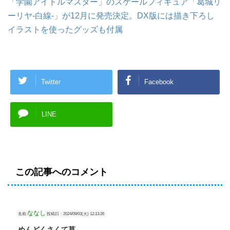
「学園アイドルマスター」のスケールフィギュア「葛城リ
ーリヤ-白線-」が12月に発売決定。DX版には描き下ろし
イラストを使ったグッズも付属
Twitter
Facebook
LINE
この記事へのコメント
ななし
名前:
投稿日：2024/09/03(火) 12:13:26
めんどくさくて草