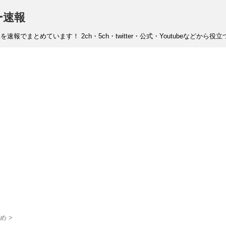
ー速報
まとめています！ 2ch・5ch・twitter・公式・Youtubeなどから
め
>