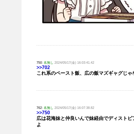
750:
名無し
2024/05/17(金) 16:03:41.42
>>702
これ系のペースト飯、広の飯マズギャグじゃ
762:
名無し
2024/05/17(金) 16:07:38.82
>>750
広は花海妹と仲良いんで妹経由でディストピ
よ