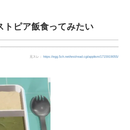
ストピア飯食ってみたい
元スレ：
https://egg.5ch.net/test/read.cgi/applism/1715919055/