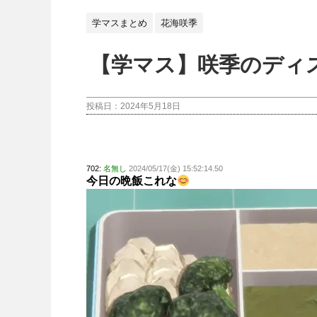
学マスまとめ
花海咲季
【学マス】咲季のディ
投稿日：
2024年5月18日
702:
名無し
2024/05/17(金) 15:52:14.50
今日の晩飯これな