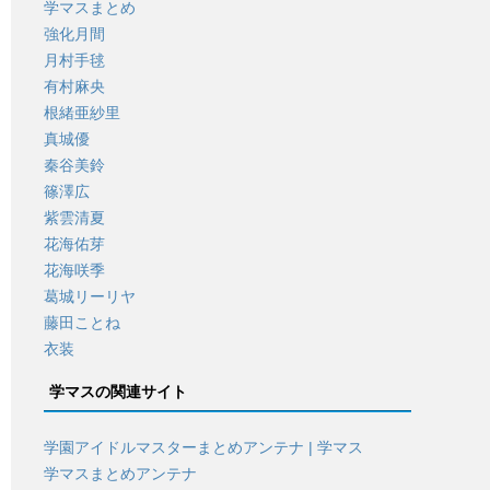
学マスまとめ
強化月間
月村手毬
有村麻央
根緒亜紗里
真城優
秦谷美鈴
篠澤広
紫雲清夏
花海佑芽
花海咲季
葛城リーリヤ
藤田ことね
衣装
学マスの関連サイト
学園アイドルマスターまとめアンテナ | 学マス
学マスまとめアンテナ