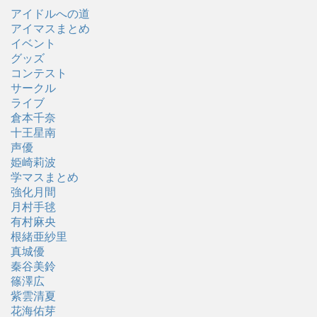
アイドルへの道
アイマスまとめ
イベント
グッズ
コンテスト
サークル
ライブ
倉本千奈
十王星南
声優
姫崎莉波
学マスまとめ
強化月間
月村手毬
有村麻央
根緒亜紗里
真城優
秦谷美鈴
篠澤広
紫雲清夏
花海佑芽