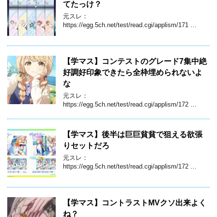
てたっけ？
元スレ：
https://egg.5ch.net/test/read.cgi/applism/171 …
【学マス】コンテストのグレード7集中絶
好調好印象できたら全枠埋められないよ
な
元スレ：
https://egg.5ch.net/test/read.cgi/applism/172 …
【学マス】後半は巨巨貧貧で狙える欲張
りセットだろ
元スレ：
https://egg.5ch.net/test/read.cgi/applism/172 …
【学マス】コントラストMVクソ出来よく
ね？