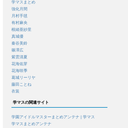
学マスまとめ
強化月間
月村手毬
有村麻央
根緒亜紗里
真城優
秦谷美鈴
篠澤広
紫雲清夏
花海佑芽
花海咲季
葛城リーリヤ
藤田ことね
衣装
学マスの関連サイト
学園アイドルマスターまとめアンテナ | 学マス
学マスまとめアンテナ