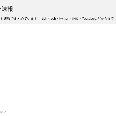
ー速報
まとめています！ 2ch・5ch・twitter・公式・Youtubeなどから
め
>