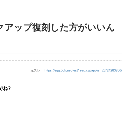
クアップ復刻した方がいいん
元スレ：
https://egg.5ch.net/test/read.cgi/applism/1724283700/
でね?