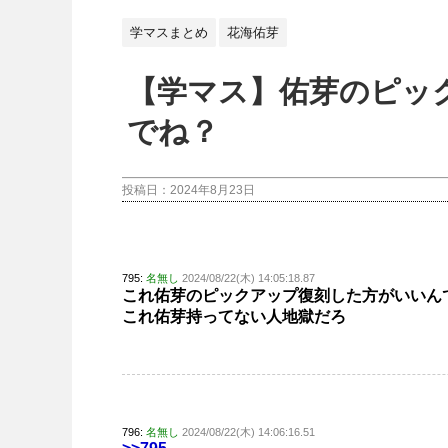
学マスまとめ
花海佑芽
【学マス】佑芽のピッ
でね？
投稿日：
2024年8月23日
795:
名無し
2024/08/22(木) 14:05:18.87
これ佑芽のピックアップ復刻した方がいいん
これ佑芽持ってない人地獄だろ
796:
名無し
2024/08/22(木) 14:06:16.51