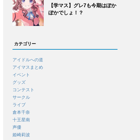
【学マス】グレ7も今期はぽか
ぽかでしょ！？
カテゴリー
アイドルへの道
アイマスまとめ
イベント
グッズ
コンテスト
サークル
ライブ
倉本千奈
十王星南
声優
姫崎莉波