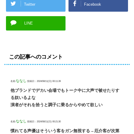
Twitter
Facebook
LINE
この記事へのコメント
ななし
名前:
投稿日：2024/08/11(日) 00:11:39
他ブランドでデカい会場でもトーク中に大声で被せたりす
る奴いるよな
演者がそれを拾うと調子に乗るからやめて欲しい
ななし
名前:
投稿日：2024/08/11(日) 00:21:30
慣れてる声優はそういう客をガン無視する→厄介客が次第