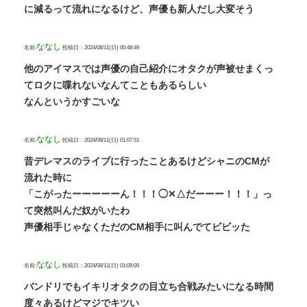
に減るって流れになるけど、声優も新人だし大変そう
ななし
名前:
投稿日：2024/08/11(日) 00:48:49
他のアイマスでは声優の自己紹介にオタクが声被せまくっ
てロクに喋れないなんてこともあるらしい
なんというかすごいな
ななし
名前:
投稿日：2024/08/11(日) 01:07:51
昔デレマスのライブに行ったことあるけどシャニのCMが
流れた時に
「こがったーーーーーん！！！◯✕△だーーー！！！」っ
て突然叫んだ奴がいたわ
声優相手じゃなくただのCM相手に叫んでてビビッた
ななし
名前:
投稿日：2024/08/11(日) 01:09:09
バンドリでもイキリオタクの目立ち合戦みたいになる時間
度々あるけどマジでキツい