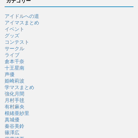
カテゴリー
アイドルへの道
アイマスまとめ
イベント
グッズ
コンテスト
サークル
ライブ
倉本千奈
十王星南
声優
姫崎莉波
学マスまとめ
強化月間
月村手毬
有村麻央
根緒亜紗里
真城優
秦谷美鈴
篠澤広