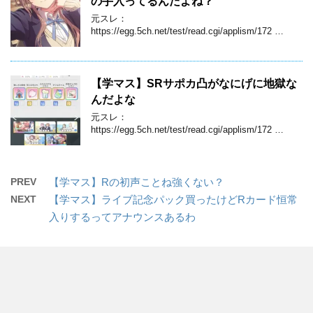
の手入ってるんだよね？
元スレ：
https://egg.5ch.net/test/read.cgi/applism/172 …
【学マス】SRサポカ凸がなにげに地獄な
んだよな
元スレ：
https://egg.5ch.net/test/read.cgi/applism/172 …
PREV
【学マス】Rの初声ことね強くない？
NEXT
【学マス】ライブ記念パック買ったけどRカード恒常
入りするってアナウンスあるわ