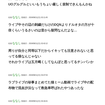
UOグルグルといいもうちょい厳しく規制できんもんかね
ななし
名前:
投稿日：2024/08/11(日) 02:11:45
ライブ中その辺の刺繍だらけのDQNよりドルオタの方が十
倍くらいうるさいのは昔から疑問なんだよな…
ななし
名前:
投稿日：2024/08/11(日) 02:42:12
周りが自分と同等以下だからイキッても注意されないと思
ってる猿なんじゃない
それかライブは五月蝿くしてなんぼと思ってるチンパンか
ななし
名前:
投稿日：2024/08/11(日) 03:37:53
ラブライブの珍事まとめてた猫ミーム動画でライブ中の配
布物で流血沙汰なって救急車呼ばれたやつあったな
ななし
名前:
投稿日：2024/08/11(日) 04:18:41