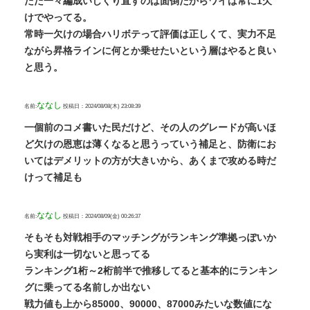
ただ一々編成いじくり直すのは面倒だからワイは常に1欠
けでやってる。
常時一欠けの場合ハリボテって評価は正しくて、実力不足
ながら昇格ラインに何とか乗せたいという層はやると良い
と思う。
ななし
名前:
投稿日：2024/08/08(木) 23:08:39
一個前のコメ書いた民だけど、その人のグレードが高いほ
ど欠けの恩恵は薄くなると思うっていう補足と、防衛にお
いてはデメリットの方が大きいから、あくまで攻める時だ
けって補足も
ななし
名前:
投稿日：2024/08/09(金) 00:26:37
そもそも対戦相手のマッチングがランキング準拠っぽいか
ら実利は一切ないと思ってる
ランキング1桁～2桁前半で推移してると基本的にランキン
グに乗ってる名前しか出ない
戦力値も上から85000、90000、87000みたいな数値にな