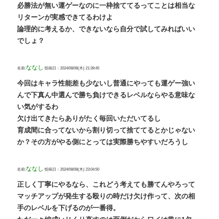
必勝法が無い運ゲーなのに一枠捨ててるってことは相当な
リターンが実感できてるわけよ
論理的に考えるか、できないなら自分で試してみればいい
でしょ？
ななし
名前:
投稿日：2024/08/08(木) 21:39:45
今回はキャラ性能差も少ないし普通にやっても運ゲー強い
んで下真ん中選んで勝ち負けできるレベルならやる意味な
い気がするわ
欠け出てきたらありがたく毎回いただいてるし
育成間に合ってないから割り切って捨ててるとかじゃない
か？その方がやる側にとっては実際勝ちやすいだろうし
ななし
名前:
投稿日：2024/08/08(木) 23:04:50
正しく丁寧にやるなら、これどう考えても勝てんやろって
マッチアップが発生する殴りの時だけ欠け作って、次の相
手のレベルを下げるのが一番得。