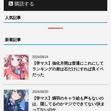
購読する
人気記事
新着記事
2024/09/24
【学マス】強化月間は普通にこれにして
ランキングの差は石だけにすれば良イベ
だった
2024/09/20
【学マス】燐羽のキャラ絵も声もないの
は、隠してるのかマジでできてない/決ま
ってないのか