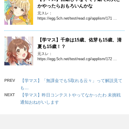
かやったらおもろいんかな
元スレ：
https://egg.5ch.net/test/read.cgi/applism/171 …
【学マス】千奈は15歳、佑芽も15歳、清
夏も15歳！？
元スレ：
https://egg.5ch.net/test/read.cgi/applism/172 …
PREV
【学マス】「無課金でもS取れる云々」って解説見て
も…
NEXT
【学マス】昨日コンテストやってなかったわ 未挑戦
通知おねがいします