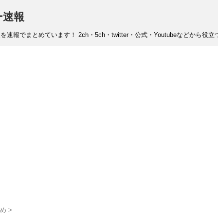
ー速報
まとめています！ 2ch・5ch・twitter・公式・Youtubeなどから
め
>