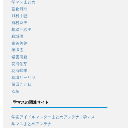
学マスまとめ
強化月間
月村手毬
有村麻央
根緒亜紗里
真城優
秦谷美鈴
篠澤広
紫雲清夏
花海佑芽
花海咲季
葛城リーリヤ
藤田ことね
衣装
学マスの関連サイト
学園アイドルマスターまとめアンテナ | 学マス
学マスまとめアンテナ