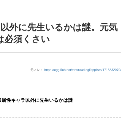
ラ以外に先生いるかは謎。元気
は必須くさい
元スレ：
https://egg.5ch.net/test/read.cgi/applism/1715832079/
3属性キャラ以外に先生いるかは謎