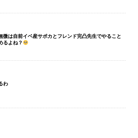
無微は自前イベ産サポカとフレンド完凸先生でやること
めるよね？
るわ