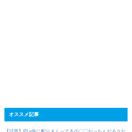
オススメ記事
【話題】PLv急に配りまくってるの〇〇だったんだろうな