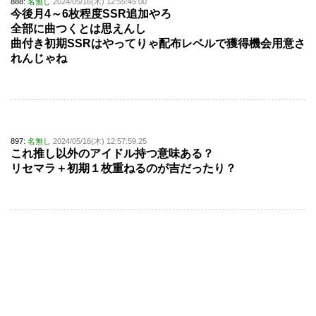
888:
名無し
2024/05/16(木) 12:55:45.00
今後月4～6枚程度SSR追加やろ
全部に曲つくとは思えんし
曲付き初期SSRはやってりゃ配布レベルで獲得機会用意さ
れんじゃね
897:
名無し
2024/05/16(木) 12:57:59.25
これ推し以外のアイドル持つ意味ある？
リセマラ＋初期１枚重ねるのが吉だったり？