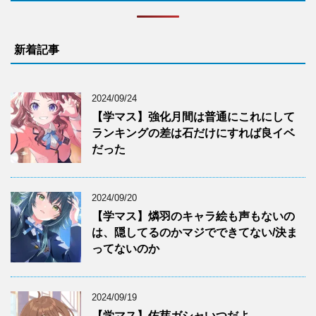
新着記事
2024/09/24
【学マス】強化月間は普通にこれにして
ランキングの差は石だけにすれば良イベ
だった
2024/09/20
【学マス】燐羽のキャラ絵も声もないの
は、隠してるのかマジでできてない/決ま
ってないのか
2024/09/19
【学マス】佑芽ガシャいつだよ