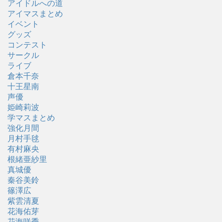
アイドルへの道
アイマスまとめ
イベント
グッズ
コンテスト
サークル
ライブ
倉本千奈
十王星南
声優
姫崎莉波
学マスまとめ
強化月間
月村手毬
有村麻央
根緒亜紗里
真城優
秦谷美鈴
篠澤広
紫雲清夏
花海佑芽
花海咲季