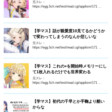
元スレ：
https://egg.5ch.net/test/read.cgi/applism/171 …
【学マス】話が親愛度10見てるかどうか
で変わってしまうのなんか悲しいな
元スレ：
https://egg.5ch.net/test/read.cgi/applism/171 …
【学マス】これの+を開始時メモリーにし
て1枚入れるだけでも世界変わる
元スレ：
https://egg.5ch.net/test/read.cgi/applism/171 …
【学マス】初代の千早とか手鞠より酷い
からな