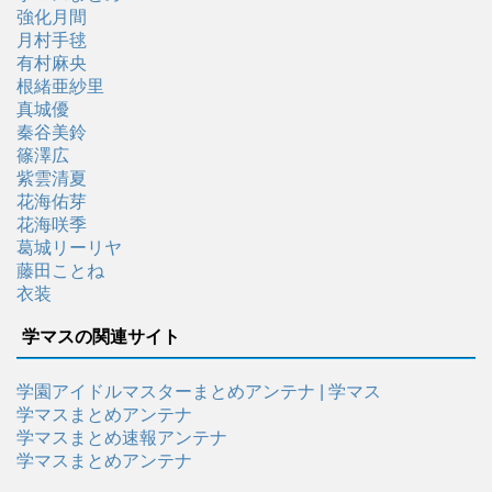
強化月間
月村手毬
有村麻央
根緒亜紗里
真城優
秦谷美鈴
篠澤広
紫雲清夏
花海佑芽
花海咲季
葛城リーリヤ
藤田ことね
衣装
学マスの関連サイト
学園アイドルマスターまとめアンテナ | 学マス
学マスまとめアンテナ
学マスまとめ速報アンテナ
学マスまとめアンテナ