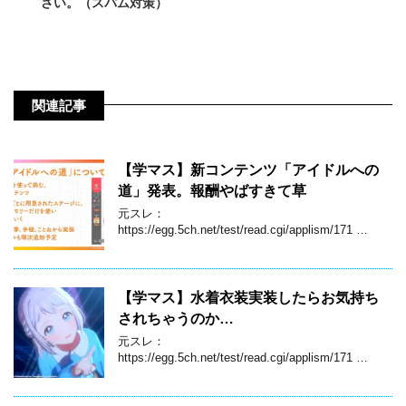
さい。（スパム対策）
関連記事
【学マス】新コンテンツ「アイドルへの
道」発表。報酬やばすきて草
元スレ：
https://egg.5ch.net/test/read.cgi/applism/171 …
【学マス】水着衣装実装したらお気持ち
されちゃうのか…
元スレ：
https://egg.5ch.net/test/read.cgi/applism/171 …