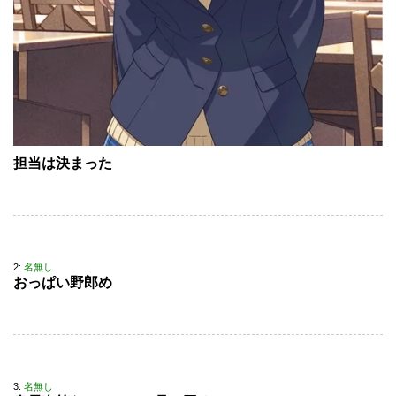
担当は決まった
2:
名無し
おっぱい野郎め
3:
名無し