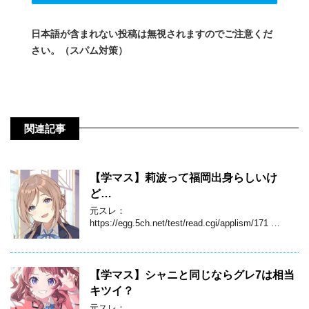
日本語が含まれない投稿は無視されますのでご注意くだ
さい。（スパム対策）
関連記事
【学マス】莉波って福岡出身らしいけ
ど…
元スレ：
https://egg.5ch.net/test/read.cgi/applism/171 …
【学マス】シャニと同じならグレ7は相当
キツイ？
元スレ：