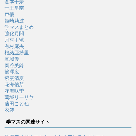
倉本千奈
十王星南
声優
姫崎莉波
学マスまとめ
強化月間
月村手毬
有村麻央
根緒亜紗里
真城優
秦谷美鈴
篠澤広
紫雲清夏
花海佑芽
花海咲季
葛城リーリヤ
藤田ことね
衣装
学マスの関連サイト